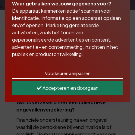
Waar gebruiken we jouw gegevens voor?
De apparaat kenmerken actief scannen voor
identificatie. Informatie op een apparaat opslaan
en/of openen. Marketing gerelateerde
activiteiten, zoals het tonen van
Waar heeft u de
gepersonaliseerde advertenties en content,
ongevallenverzekering
advertentie- en contentmeting, inzichten in het
publiek en productontwikkeling.
voor nodig?
Voorkeuren aanpassen
Het aanbieden van een collectieve
ongevallenverzekering voor uw werknemers
Accepteren en doorgaan
getuigt van goed werkgeverschap.
Wat is verzekerd met een collectieve
ongevallen­verzekering?
Financiële ondersteuning na een ongeval
waarbij de betrokkene blijvend invalide is of
overlijdt. De maatschappij vergoedt vaak ook