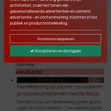
activiteiten, zoals het tonen van
gepersonaliseerde advertenties en content,
6-8-2026
advertentie- en contentmeting, inzichten in het
Huis bouwen of verbouwen? Dit moet
publiek en productontwikkeling.
je weten over een bouwdepot
Je droomhuis verbouwen of bouwen? Lees
Voorkeuren aanpassen
waarom een bouwdepot een cruciale rol speelt
en hoe je zonder onverwachte financiële
Accepteren en doorgaan
tegenvallers je plannen kunt realiseren.
lees meer
Lees dit artikel
4-8-2026
Familielening op papier: zo voorkom
je ruzie en problemen met de fiscus
Ontdek hoe je een familielening zonder gedoe
regelt en ruzies voorkomt. Leer waarom goede