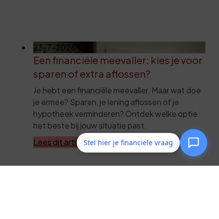
23-7-2026
Een financiële meevaller: kies je voor
sparen of extra aflossen?
Je hebt een financiële meevaller. Maar wat doe
je ermee? Sparen, je lening aflossen of je
hypotheek verminderen? Ontdek welke optie
het beste bij jouw situatie past.
Lees dit artikel
Stel hier je financiële vraag