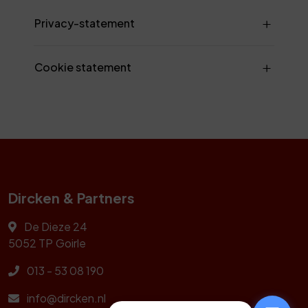
Privacy-statement
Cookie statement
Dircken & Partners
De Dieze 24
5052 TP
Goirle
013 - 53 08 190
info@dircken.nl