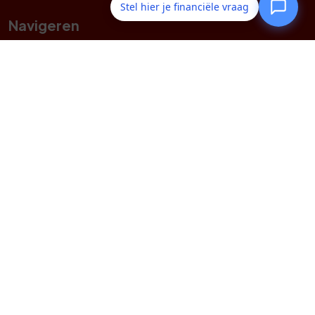
Stel hier je financiële vraag
Navigeren
Geldzaken
Particulier
Zakelijk
Fiscaal Advies
Service
Webtools
Contact
Volg ons op social media