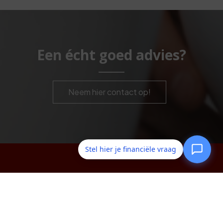
Een écht goed advies?
Neem hier contact op!
Stel hier je financiële vraag
Dircken & Partners
De Dieze 24
5052 TP
Goirle