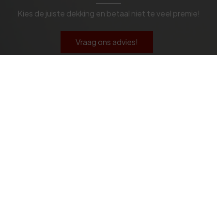
Kies de juiste dekking en betaal niet te veel premie!
Vraag ons advies!
Navigeren
V
Geldzaken
Particulier
Zakelijk
A
Fiscaal Advies