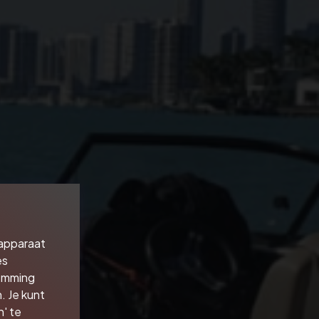
 apparaat
es
temming
. Je kunt
' te