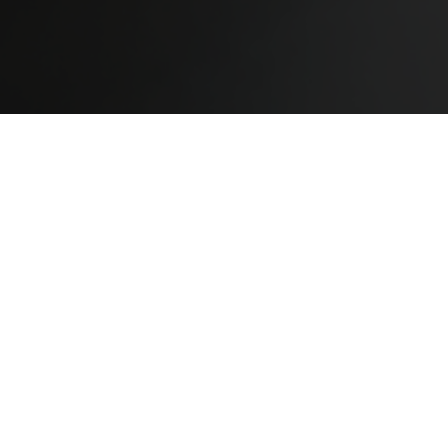
Dircken & Partners
De Dieze 24
5052 TP
Goirle
013 - 53 08 190
info@dircken.nl