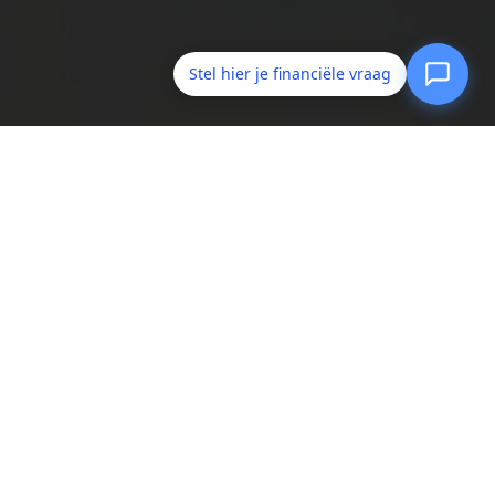
Stel hier je financiële vraag
olg ons op social media
ansluitgegevens:
AFM: 12004839