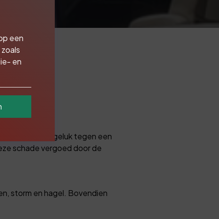
 op een
 zoals
ie- en
n
 Vaart u per ongeluk tegen een
deze schade vergoed door de
ren, storm en hagel. Bovendien