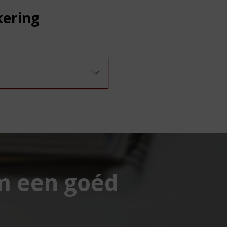
kering
om een goéd