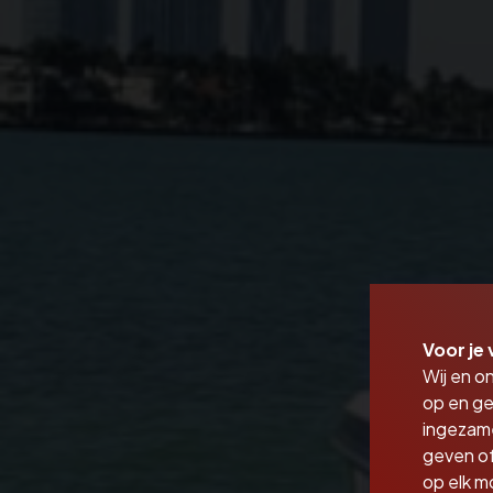
Voor je 
Wij en o
op en ge
ingezam
geven of
op elk m