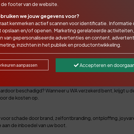
in de footer van de website.
bruiken we jouw gegevens voor?
aat kenmerken actief scannen voor identificatie. Informatie
 opslaan en/of openen. Marketing gerelateerde activiteiten,
n van gepersonaliseerde advertenties en content, advertent
Goed verzekerd het water op
eting, inzichten in het publiek en productontwikkeling.
uw bootverzekering, namelijk:
Accepteren en doorgaa
rkeuren aanpassen
rzekerd voor schade die u aan boten van anderen toebrengt.
daardoor beschadigd? Wanneer u WA verzekerd bent, krijgt u 
 voor de kosten op.
voor schade door brand, zelfontbranding, ontploffing, joyva
e aan de inboedel van uw boot.