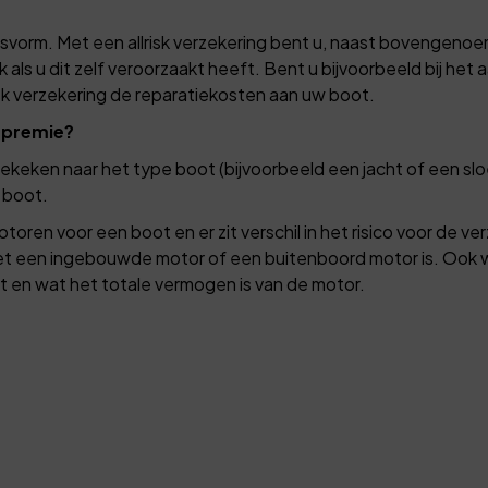
svorm. Met een allrisk verzekering bent u, naast bovengeno
 als u dit zelf veroorzaakt heeft. Bent u bijvoorbeeld bij he
sk verzekering de reparatiekosten aan uw boot.
 premie?
gekeken naar het type boot (bijvoorbeeld een jacht of een slo
 boot.
motoren voor een boot en er zit verschil in het risico voor de v
et een ingebouwde motor of een buitenboord motor is. Ook w
t en wat het totale vermogen is van de motor.