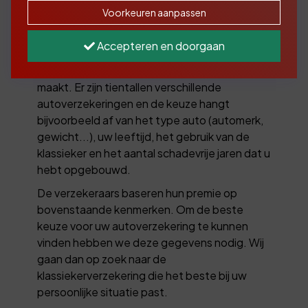
Voorkeuren aanpassen
allemaal verzekeren!
Als u een klassieker koopt, bent u verplicht
Accepteren en doorgaan
een WA-verzekering af te sluiten. Dit is snel te
doen, maar let op dat u de juiste keuzes hierbij
maakt. Er zijn tientallen verschillende
autoverzekeringen en de keuze hangt
bijvoorbeeld af van het type auto (automerk,
gewicht...), uw leeftijd, het gebruik van de
klassieker en het aantal schadevrije jaren dat u
hebt opgebouwd.
De verzekeraars baseren hun premie op
bovenstaande kenmerken. Om de beste
keuze voor uw autoverzekering te kunnen
vinden hebben we deze gegevens nodig. Wij
gaan dan op zoek naar de
klassiekerverzekering die het beste bij uw
persoonlijke situatie past.