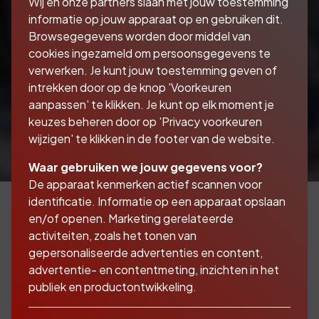
Wij en onze partners slaan met jouw toestemming
informatie op jouw apparaat op en gebruiken dit.
Browsegegevens worden door middel van
cookies ingezameld om persoonsgegevens te
verwerken. Je kunt jouw toestemming geven of
intrekken door op de knop 'Voorkeuren
aanpassen' te klikken. Je kunt op elk moment je
keuzes beheren door op 'Privacy voorkeuren
wijzigen' te klikken in de footer van de website.
Waar gebruiken we jouw gegevens voor?
De apparaat kenmerken actief scannen voor
identificatie. Informatie op een apparaat opslaan
en/of openen. Marketing gerelateerde
activiteiten, zoals het tonen van
Oldtimer? Youngtimer?
gepersonaliseerde advertenties en content,
Klassieker?
advertentie- en contentmeting, inzichten in het
publiek en productontwikkeling.
Geen zorgen, Dircken & Partners kan ze