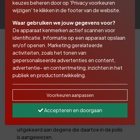
keuzes beheren door op 'Privacy voorkeuren
wijzigen' te klikken in de footer van de website.
Waar gebruiken we jouw gegevens voor?
De apparaat kenmerken actief scannen voor
identificatie. Informatie op een apparaat opslaan
en/of openen. Marketing gerelateerde
activiteiten, zoals het tonen van
Bekijk de mogelijkheden
gepersonaliseerde advertenties en content,
van een
advertentie- en contentmeting, inzichten in het
publiek en productontwikkeling.
spaarverzekering
Voorkeuren aanpassen
Een spaarverzekering is een
kapitaalverzekering. Het is een verzekering
Accepteren en doorgaan
waarbij, als de verzekerde op de einddatum
nog leeft, het afgesproken bedrag wordt
uitgekeerd aan degene die daartoe in de polis
is aangewezen.