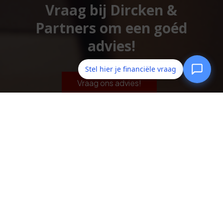
Vraag bij Dircken &
Partners om een goéd
advies!
Stel hier je financiële vraag
Vraag ons advies!
Dircken & Partners
De Dieze 24
5052 TP
Goirle