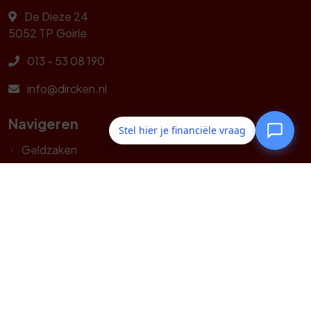
De Dieze 24
5052 TP
Goirle
013 - 53 08 190
info@dircken.nl
Navigeren
Stel hier je financiële vraag
Geldzaken
Particulier
Zakelijk
Fiscaal Advies
Service
Webtools