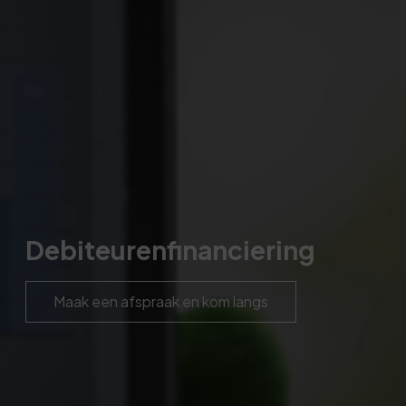
Debiteurenfinanciering
Maak een afspraak en kom langs