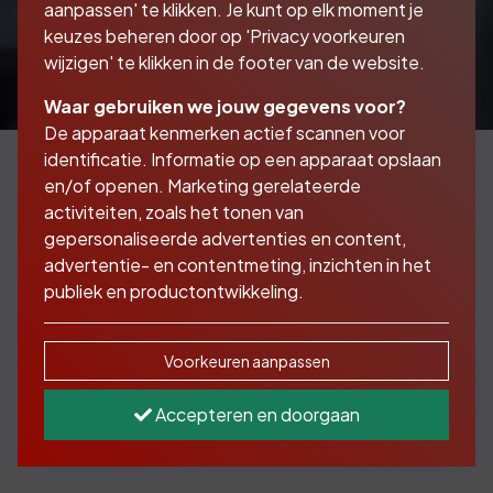
aanpassen' te klikken. Je kunt op elk moment je
keuzes beheren door op 'Privacy voorkeuren
wijzigen' te klikken in de footer van de website.
Waar gebruiken we jouw gegevens voor?
De apparaat kenmerken actief scannen voor
identificatie. Informatie op een apparaat opslaan
en/of openen. Marketing gerelateerde
activiteiten, zoals het tonen van
U kent het als ondernemer vast wel. U levert
gepersonaliseerde advertenties en content,
uw product of dienst aan uw klanten, stuurt
advertentie- en contentmeting, inzichten in het
ze een factuur maar ze betalen niet allemaal
publiek en productontwikkeling.
even snel. Ondertussen heeft u zelf facturen
liggen die betaald moeten worden of wilt u
uw bedrijfsplannen realiseren maar daar heeft
Voorkeuren aanpassen
u het geld niet voor. Dat kan voor problemen
zorgen. Met een debiteurenfinanciering is dat
Accepteren en doorgaan
opgelost.